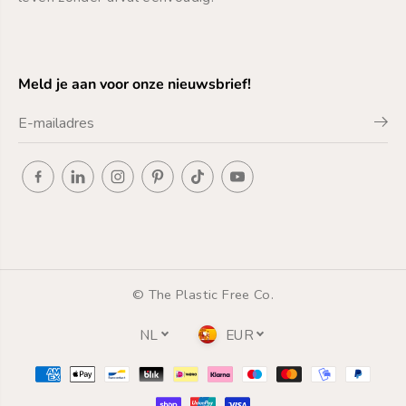
e
e
-
-
u
u
p
p
P
P
Meld je aan voor onze nieuwsbrief!
a
a
d
d
s
s
© The Plastic Free Co.
NL
EUR
10 Herbruikbare
TOEVOEGEN AAN WINKELWAGEN