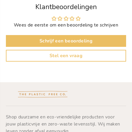
h
h
Klantbeoordelingen
e
e
i
i
d
d
Wees de eerste om een beoordeling te schrijven
v
v
o
o
o
o
Schrijf een beoordeling
r
r
1
1
0
0
Stel een vraag
H
H
e
e
r
r
b
b
r
r
u
u
i
i
k
k
b
b
a
a
r
r
e
e
Shop duurzame en eco-vriendelijke producten voor
M
M
jouw plasticvrije en zero-waste levensstijl. Wij maken
a
a
leven zonder afval eenvoudig.
k
k