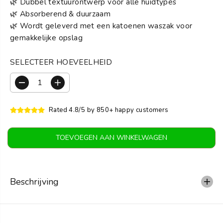
S
🌿 Dubbel textuurontwerp voor alle huidtypes
🌿 Absorberend & duurzaam
🌿 Wordt geleverd met een katoenen waszak voor
gemakkelijke opslag
SELECTEER HOEVEELHEID
V
V
e
e
r
r
Rated 4.8/5 by 850+ happy customers
m
h
i
o
n
o
TOEVOEGEN AAN WINKELWAGEN
d
g
e
d
r
e
h
h
o
o
Beschrijving
e
e
v
v
e
e
e
e
l
l