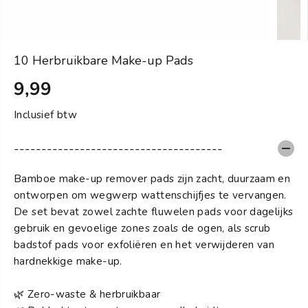
10 Herbruikbare Make-up Pads
9,99
S
T
Inclusief btw
A
N
--------------------------------------
D
A
Bamboe make-up remover pads zijn zacht, duurzaam en
A
ontworpen om wegwerp wattenschijfjes te vervangen.
R
De set bevat zowel zachte fluwelen pads voor dagelijks
D
gebruik en gevoelige zones zoals de ogen, als scrub
P
badstof pads voor exfoliëren en het verwijderen van
R
hardnekkige make-up.
I
J
🌿 Zero-waste & herbruikbaar