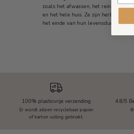
zoals het afwassen, het reinigen va
en het hele huis. Ze zijn herbruikbaa
het einde van hun levensduur kun je
100% plasticvrije verzending
4.8/5 B
Er wordt alleen recyclebaar papier
8
of karton vulling gebruikt.