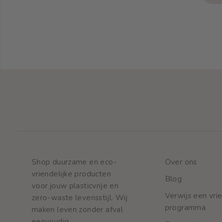
Mondverzorging
Natuurlijke tandpasta
Shop duurzame en eco-
Over ons
vriendelijke producten
Blog
voor jouw plasticvrije en
Verwijs een vri
zero-waste levensstijl. Wij
programma
maken leven zonder afval
eenvoudig.