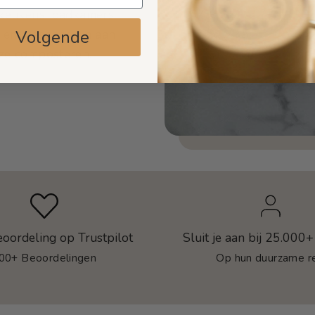
n keukens, badkamers
r en wasbaar. En aan
Volgende
 ze composteren.
eoordeling op Trustpilot
Sluit je aan bij 25.000+
00+ Beoordelingen
Op hun duurzame re