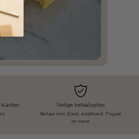
 klanten
Veilige betaalopties
is
Betaal met iDeal, creditcard, Paypal
en meer