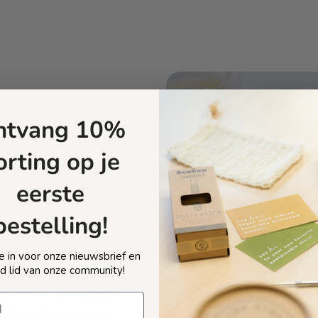
ntvang 10%
Sponzen
orting op je
eerste
 zero-waste doeken
 van natuurlijke
bestelling!
oofah-planten en/of
 je in voor onze nieuwsbrief en
d lid van onze community!
nctioneel. Ze kunnen
 schoonmaakklussen,