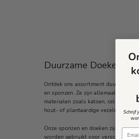
O
Duurzame Doeken & 
k
Ontdek ons assortiment duurzame en
en sponzen. Ze zijn allemaal gemaakt
materialen zoals katoen, cellulose, l
hout- of plantaardige vezels.
Schrijf
wor
Onze sponzen en doeken zijn multifu
worden gebruikt voor verschillende