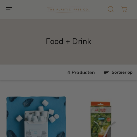
GA NAAR
TEKST
Food + Drink
4 Producten
Sorteer op