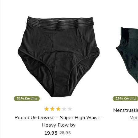
31% Korting
29% Korting
Menstruati
Period Underwear - Super High Waist -
Mid
Heavy Flow by
19,95
28,95