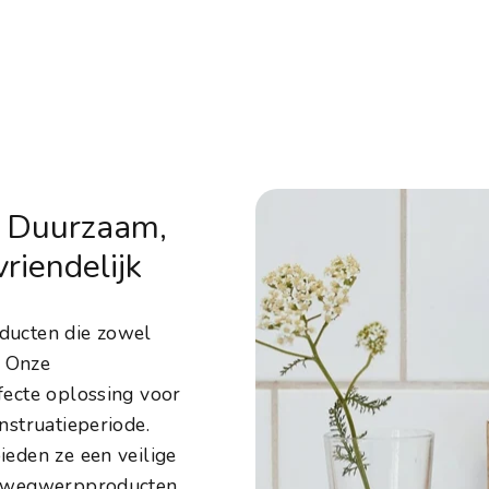
: Duurzaam,
riendelijk
ducten die zowel
. Onze
fecte oplossing voor
nstruatieperiode.
eden ze een veilige
n wegwerpproducten.