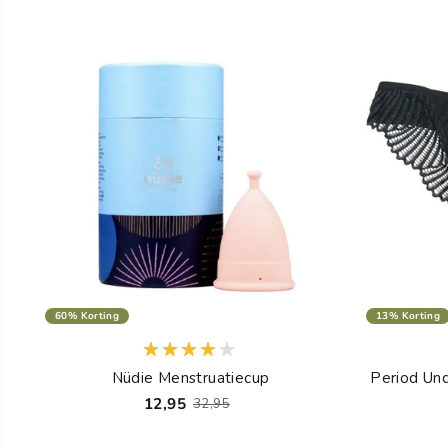
60% Korting
13% Korting
Nüdie Menstruatiecup
Period Und
12,95
32,95