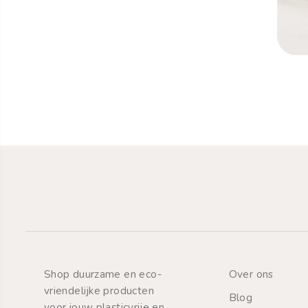
Mondverzorging
Natuurlijke tandpasta
Shop duurzame en eco-
Over ons
vriendelijke producten
Blog
voor jouw plasticvrije en