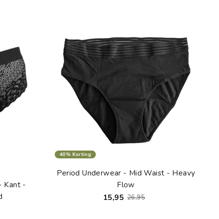
40% Korting
Period Underwear - Mid Waist - Heavy
 Kant -
Flow
d
15,95
26,95