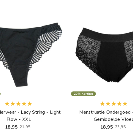
20% Korting
erwear - Lacy String - Light
Menstruatie Ondergoed -
Flow - XXL
Gemiddelde Vloe
18,95
18,95
21,95
23,95