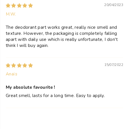
r
r
20/04/2023
e
e
e
e
M.W.
n
n
F
F
The deodorant part works great, really nice smell and
u
u
texture. However, the packaging is completely falling
s
s
i
i
apart with daily use which is really unfortunate, I don't
o
o
think I will buy again.
n
n
15/07/2022
Anaïs
My absolute favourite !
Great smell, lasts for a long time. Easy to apply.