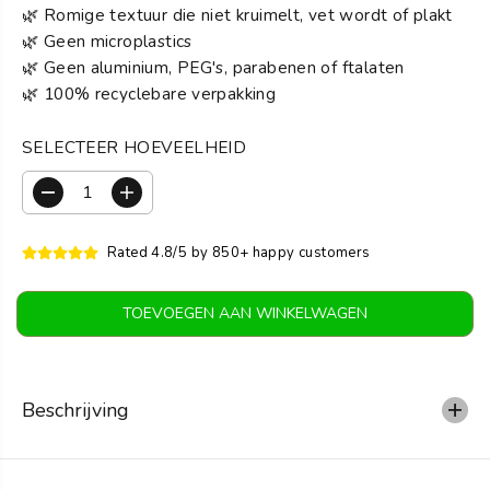
I
🌿 Romige textuur die niet kruimelt, vet wordt of plakt
J
🌿 Geen microplastics
S
🌿 Geen aluminium, PEG's, parabenen of ftalaten
🌿 100% recyclebare verpakking
SELECTEER HOEVEELHEID
V
V
e
e
r
r
Rated 4.8/5 by 850+ happy customers
m
h
i
o
n
o
TOEVOEGEN AAN WINKELWAGEN
d
g
e
d
r
e
h
h
o
o
Beschrijving
e
e
v
v
e
e
e
e