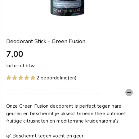
Deodorant Stick - Green Fusion
7,00
S
T
Inclusief btw
A
2 beoordeling(en)
N
D
--------------------------------------
A
A
Onze Green Fusion deodorant is perfect tegen nare
R
geuren en beschermt je oksels! Groene thee ontmoet
D
fruitige citrusnoten en mediterrane kruidenaroma’s.
P
R
🌿 Beschermt tegen vocht en geur