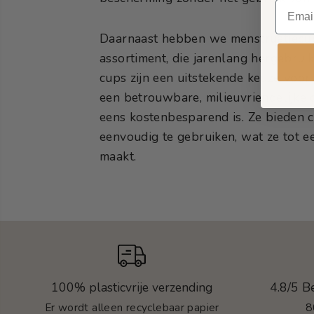
Daarnaast hebben we menstruatiecup
assortiment, die jarenlang hergebru
cups zijn een uitstekende keuze voor
een betrouwbare, milieuvriendelijke 
eens kostenbesparend is. Ze bieden c
eenvoudig te gebruiken, wat ze tot e
maakt.
100% plasticvrije verzending
4.8/5 B
Er wordt alleen recyclebaar papier
8