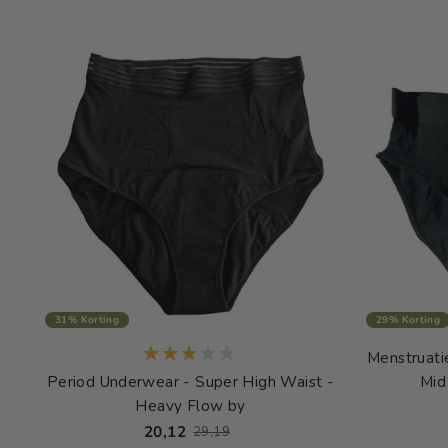
31% Korting
29% Korting
Menstruati
Period Underwear - Super High Waist -
Mid
Heavy Flow by
20,12
29,19