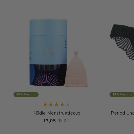
60% Korting
13% Korting
Nüdie Menstruatiecup
Period Und
13,05
33,22