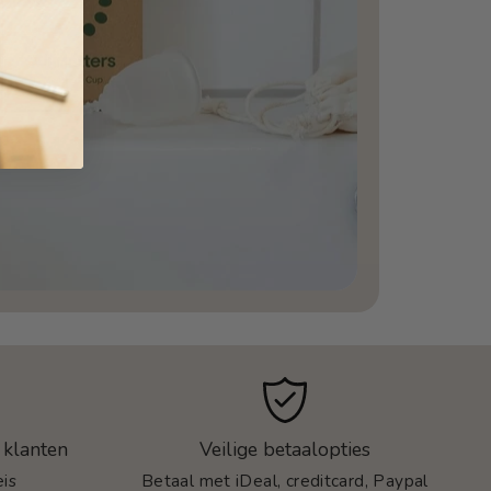
 klanten
Veilige betaalopties
is
Betaal met iDeal, creditcard, Paypal