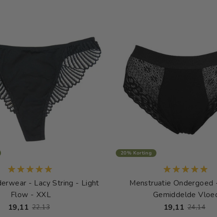
20% Korting
erwear - Lacy String - Light
Menstruatie Ondergoed -
Flow - XXL
Gemiddelde Vloe
19,11
19,11
22,13
24,14