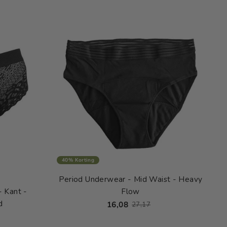
40% Korting
Period Underwear - Mid Waist - Heavy
 Kant -
Flow
d
16,08
27,17