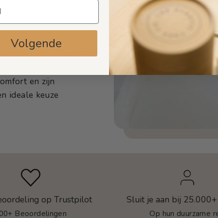
s in ons
ikt kunnen worden. De
Volgende
 wie op zoek is naar
optie die ook nog
omfort en zijn
en ideale keuze
eoordeling op Trustpilot
Sluit je aan bij 25.000+
00+ Beoordelingen
Op hun duurzame re