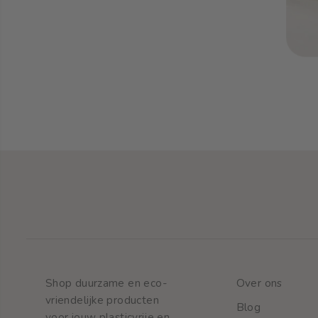
Mondverzorging
Natuurlijke tandpasta
Shop duurzame en eco-
Over ons
vriendelijke producten
Blog
voor jouw plasticvrije en