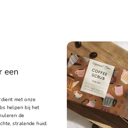
r een
rdient met onze
bs helpen bij het
muleren de
hte, stralende huid.