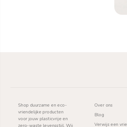
Mondverzorging
Natuurlijke tandpasta
Shop duurzame en eco-
Over ons
vriendelijke producten
Blog
voor jouw plasticvrije en
Verwijs een vri
zero-waste levensstijl. Wij