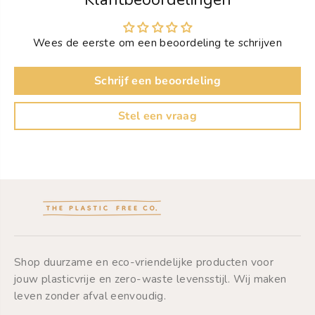
e
e
i
i
d
d
Wees de eerste om een beoordeling te schrijven
v
v
o
o
o
o
Schrijf een beoordeling
r
r
S
S
h
h
Stel een vraag
a
a
m
m
p
p
o
o
o
o
B
B
a
a
r
r
-
-
C
C
i
i
t
t
Shop duurzame en eco-vriendelijke producten voor
r
r
jouw plasticvrije en zero-waste levensstijl. Wij maken
u
u
leven zonder afval eenvoudig.
s
s