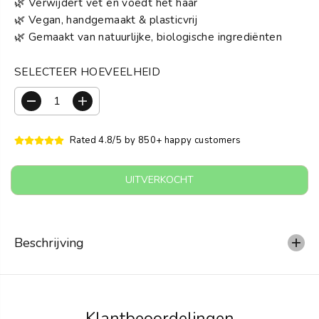
S
🌿 Verwijdert vet en voedt het haar
🌿 Vegan, handgemaakt & plasticvrij
🌿 Gemaakt van natuurlijke, biologische ingrediënten
SELECTEER HOEVEELHEID
V
V
e
e
r
r
Rated 4.8/5 by 850+ happy customers
m
h
i
o
n
o
UITVERKOCHT
d
g
e
d
r
e
h
h
o
o
Beschrijving
e
e
v
v
e
e
e
e
l
l
h
h
Klantbeoordelingen