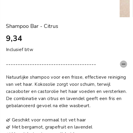
Shampoo Bar - Citrus
9,34
S
U
T
I
Inclusief btw
A
T
N
V
--------------------------------------
D
E
A
R
Natuurlijke shampoo voor een frisse, effectieve reiniging
A
K
van vet haar. Kokosolie zorgt voor schuim, terwijl
R
O
cacaoboter en castorolie het haar voeden en versterken.
D
C
De combinatie van citrus en lavendel geeft een fris en
P
H
gebalanceerd gevoel na elke wasbeurt.
R
T
I
🌿 Geschikt voor normaal tot vet haar
J
🌿 Met bergamot, grapefruit en lavendel