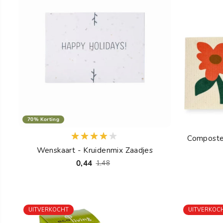
70% Korting
Composte
Wenskaart - Kruidenmix Zaadjes
0,44
1,48
UITVERKOCHT
UITVERKOC