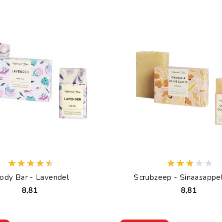
ody Bar - Lavendel
Scrubzeep - Sinaasappel 
8,81
8,81