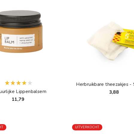
Herbruikbare theezakjes - 
uurlijke Lippenbalsem
3,88
11,79
HT
UITVERKOCHT