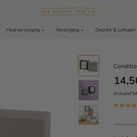
Haarverzorging
Verzorging
Gezicht & Lichaa
Conditio
14,5
S
T
Inclusief 
A
N
D
A
---------
A
R