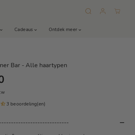
m
Cadeaus
Ontdek meer
ner Bar - Alle haartypen
0
btw
3 beoordeling(en)
-----------------------------