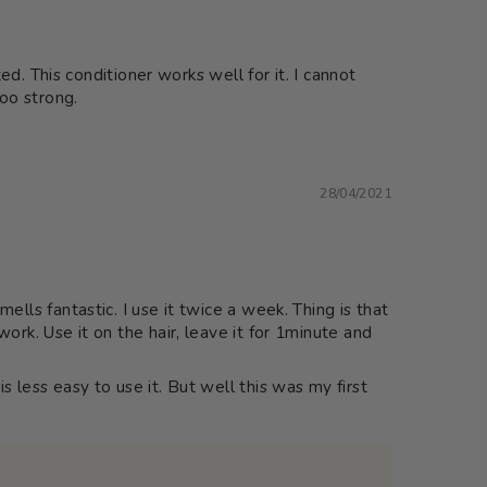
. This conditioner works well for it. I cannot
too strong.
28/04/2021
mells fantastic. I use it twice a week. Thing is that
work. Use it on the hair, leave it for 1minute and
s less easy to use it. But well this was my first