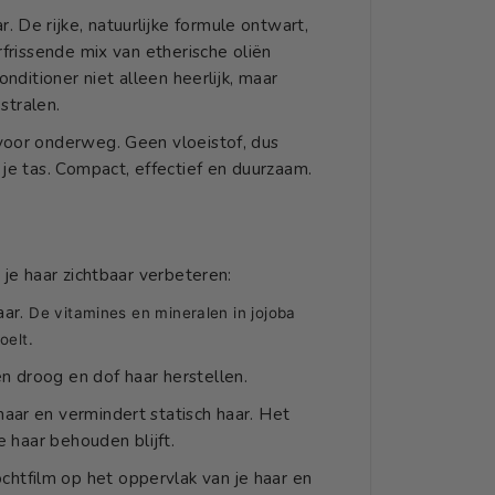
h
o
 De rijke, natuurlijke formule ontwart,
e
rfrissende mix van etherische oliën
v
onditioner niet alleen heerlijk, maar
e
e
stralen.
l
voor onderweg. Geen vloeistof, dus
h
e
 je tas. Compact, effectief en duurzaam.
i
d
v
o
o
 je haar zichtbaar verbeteren:
r
C
aar.
De vitamines en mineralen in jojoba
o
oelt.
n
d
n droog en dof haar herstellen.
i
t
haar en vermindert statisch haar. Het
i
e haar behouden blijft.
o
n
htfilm op het oppervlak van je haar en
e