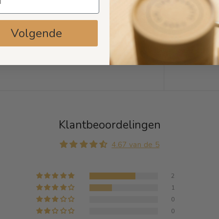
Volgende
Klantbeoordelingen
4.67 van de 5
2
1
0
0