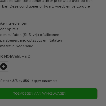
lastic flessen conditioner achter je en stap over op een
r bar! Deze conditioner ontwart, voedt en verzorgt je
ijke ingrediënten
voor op reis
een sulfaten (SLS-vrij) of siliconen
n parabenen, microplastics en ftalaten
maakt in Nederland
ER HOEVEELHEID
V
e
r
Rated 4.8/5 by 850+ happy customers
h
o
o
TOEVOEGEN AAN WINKELWAGEN
g
d
e