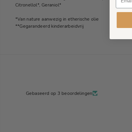
Citronellol*, Geraniol*
*Van nature aanwezig in etherische olie
**Gegarandeerd kinderarbeidvrij
Gebaseerd op 3 beoordelingen