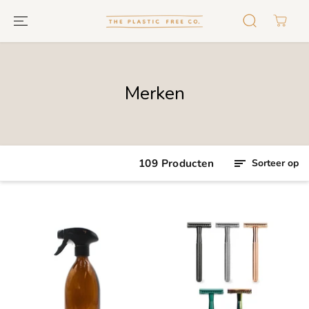
GA NAAR
TEKST
Merken
109 Producten
Sorteer op