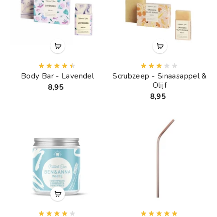
Body Bar - Lavendel
Scrubzeep - Sinaasappel &
Olijf
8,95
8,95