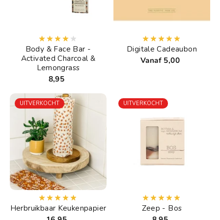
Body & Face Bar -
Digitale Cadeaubon
Activated Charcoal &
Vanaf 5,00
Lemongrass
8,95
UITVERKOCHT
UITVERKOCHT
Herbruikbaar Keukenpapier
Zeep - Bos
16,95
8,95