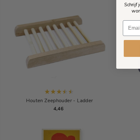
Schrijf
wor
Houten Zeephouder - Ladder
4,46