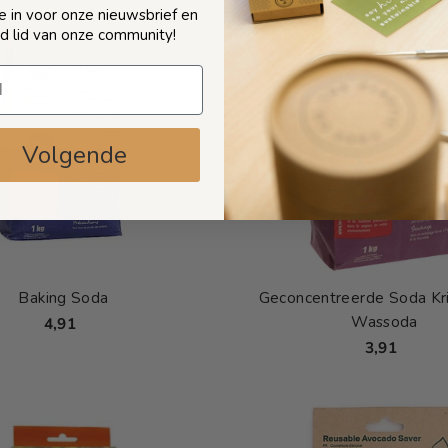
 je in voor onze nieuwsbrief en
d lid van onze community!
Volgende
Baking Soda
Geconcentreerde Soda Kri
Wassoda
4,91
3,91