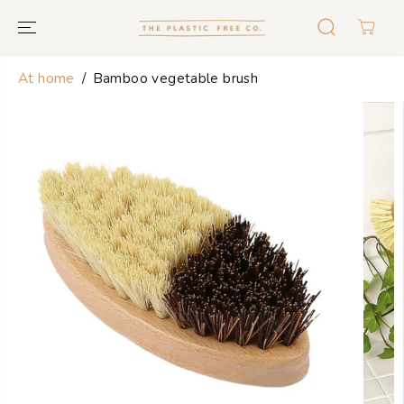
GO TO TEXT
At home
Bamboo vegetable brush
GO TO
PRODUCT
INFORMATION