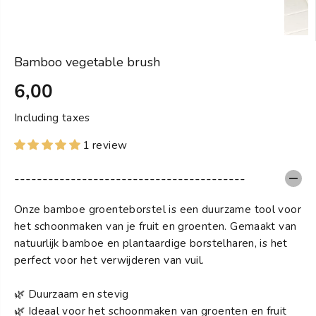
Bamboo vegetable brush
6,00
S
T
Including taxes
A
1 review
N
D
-----------------------------------------
A
R
Onze bamboe groenteborstel is een duurzame tool voor
D
het schoonmaken van je fruit en groenten. Gemaakt van
natuurlijk bamboe en plantaardige borstelharen, is het
perfect voor het verwijderen van vuil.
🌿 Duurzaam en stevig
🌿 Ideaal voor het schoonmaken van groenten en fruit