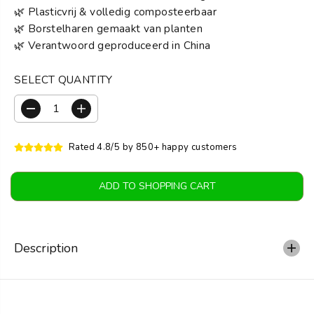
🌿 Plasticvrij & volledig composteerbaar
🌿 Borstelharen gemaakt van planten
🌿 Verantwoord geproduceerd in China
SELECT QUANTITY
R
I
e
n
d
c
Rated 4.8/5 by 850+ happy customers
u
r
c
e
e
a
ADD TO SHOPPING CART
q
s
u
e
a
t
n
h
t
e
Description
i
a
t
m
y
o
f
u
o
n