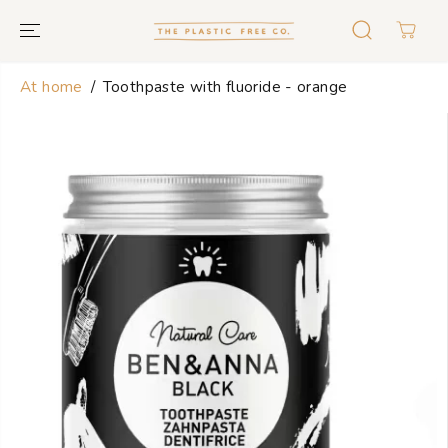
GO TO TEXT
At home
Toothpaste with fluoride - orange
GO TO
PRODUCT
INFORMATION