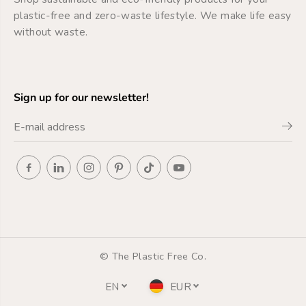
e
r
plastic-free and zero-waste lifestyle. We make life easy
-
i
without waste.
o
d
r
e
a
-
n
o
g
r
e
a
Sign up for our newsletter!
n
g
e
© The Plastic Free Co.
EN
EUR