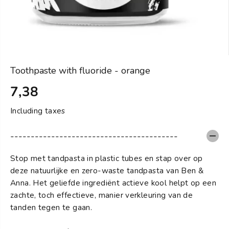
Toothpaste with fluoride - orange
7,38
S
T
Including taxes
A
N
-----------------------------------------
D
A
Stop met tandpasta in plastic tubes en stap over op
R
deze natuurlijke en zero-waste tandpasta van Ben &
D
Anna. Het geliefde ingrediënt actieve kool helpt op een
zachte, toch effectieve, manier verkleuring van de
tanden tegen te gaan.