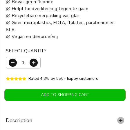
🌿 Bevat geen fluoride
🌿 Helpt tandverkleuring tegen te gaan
🌿 Recyclebare verpakking van glas
🌿 Geen microplastics, EDTA, ftalaten, parabenen en
SLS
🌿 Vegan en dierproefvrij
SELECT QUANTITY
R
I
e
n
d
c
Rated 4.8/5 by 850+ happy customers
u
r
c
e
e
a
ADD TO SHOPPING CART
q
s
u
e
a
t
n
h
t
e
Description
i
a
t
m