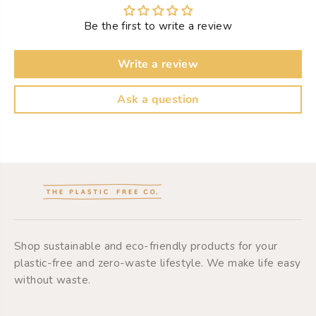
y
o
e
r
Be the first to write a review
C
E
r
y
e
e
Write a review
a
C
m
r
W
e
Ask a question
i
a
t
m
h
W
H
i
y
t
a
h
l
H
u
y
r
a
o
l
n
u
i
r
Shop sustainable and eco-friendly products for your
c
o
plastic-free and zero-waste lifestyle. We make life easy
A
n
without waste.
c
i
i
c
d
A