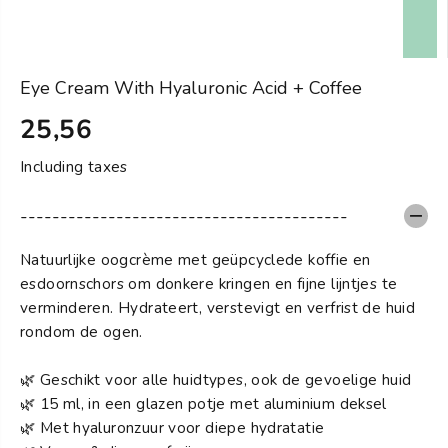
Eye Cream With Hyaluronic Acid + Coffee
25,56
S
T
Including taxes
A
N
-----------------------------------------
D
A
Natuurlijke oogcrème met geüpcyclede koffie en
R
esdoornschors om donkere kringen en fijne lijntjes te
D
verminderen. Hydrateert, verstevigt en verfrist de huid
rondom de ogen.
🌿 Geschikt voor alle huidtypes, ook de gevoelige huid
🌿 15 ml, in een glazen potje met aluminium deksel
🌿 Met hyaluronzuur voor diepe hydratatie