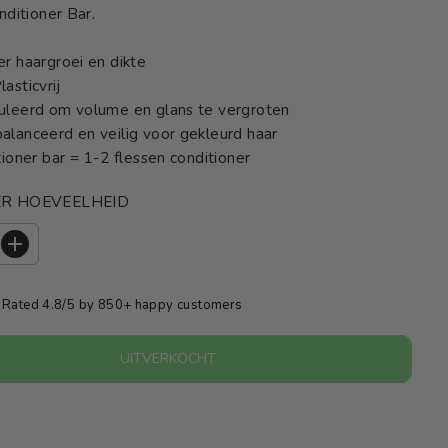
nditioner Bar.
r haargroei en dikte
asticvrij
uleerd om volume en glans te vergroten
lanceerd en veilig voor gekleurd haar
tioner bar = 1-2 flessen conditioner
ER HOEVEELHEID
V
e
r
Rated 4.8/5 by 850+ happy customers
h
o
o
UITVERKOCHT
g
d
e
h
o