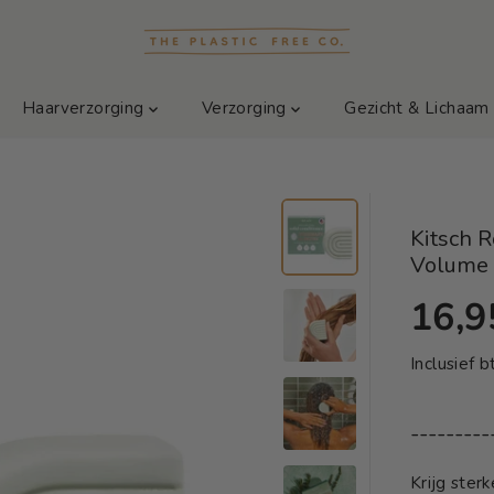
Haarverzorging
Verzorging
Gezicht & Lichaa
Kitsch R
Volume
16,9
S
U
T
I
Inclusief 
A
T
N
V
---------
D
E
A
R
Krijg ster
A
K