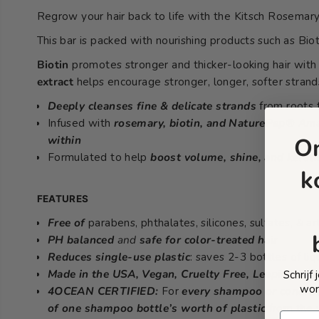
Regrow your hair back to life with the Kitsch Rosemary
This bar is packed with nourishing products such as Bi
Biotin
promotes stronger and thicker-looking hair with a
extract
helps encourage stronger, longer, softer strand
Deeply cleanses fine & delicate strands
from roots 
Infused with
rosemary, biotin, and NaturePep® Am
O
within
Formulated to help
boost volume, shine, and kerati
k
FEATURES
Free of
parabens, phthalates, silicones, sulfates, & art
PH balanced
and
safe for color-treated hair
Reduces single-use plastic
: saves 2-3 bottles of li
Made in the USA, Vegan, Cruelty Free, Leaping Bun
Schrijf
wor
4OCEAN CERTIFIED:
For
every shampoo or conditi
of one shampoo bottle’s worth of plastic
from the w