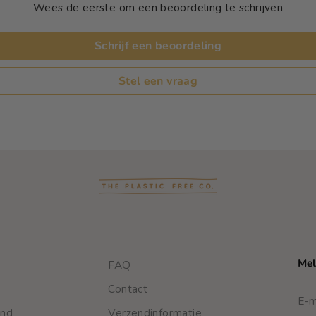
n
Wees de eerste om een beoordeling te schrijven
e
r
B
Schrijf een beoordeling
a
r
Stel een vraag
-
V
o
l
u
m
e
Mel
FAQ
Contact
end
Verzendinformatie