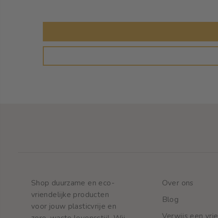
Shop duurzame en eco-
Over ons
vriendelijke producten
Blog
voor jouw plasticvrije en
Verwijs een vri
zero-waste levensstijl. Wij