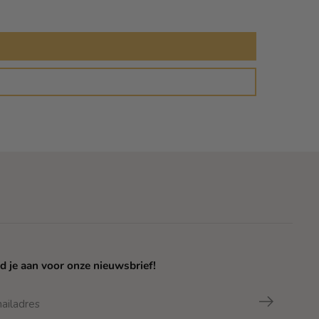
n
e
r
B
a
r
-
V
o
l
u
m
e
d je aan voor onze nieuwsbrief!