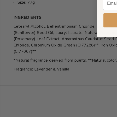
Size: 77g
INGREDIENTS
Cetearyl Alcohol, Behentrimonium Chloride, Cocos Nuci
(Sunflower) Seed Oil, Lauryl Laurate, Natural Fragrance*
(Rosemary) Leaf Extract, Amaranthus Caudatus Seed E
Chloride, Chromium Oxide Green (CI77288)**, Iron Oxid
(CI77007)**
*Natural fragrance derived from plants. **Natural color
Fragrance: Lavender & Vanilla