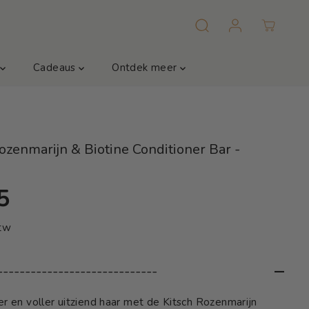
m
Cadeaus
Ontdek meer
ozenmarijn & Biotine Conditioner Bar -
5
btw
-----------------------------
ker en voller uitziend haar met de Kitsch Rozenmarijn