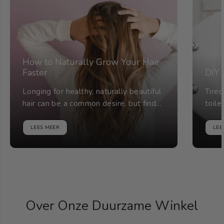
How to Naturally Grow Your Hair
Faster
DIY 
Longing for healthy, naturally beautiful
Tired
hair can be a common desire, but find
toile
the correct knowledge, methods and
make
products to...
DIY to
LEES MEER
LEE
Over Onze Duurzame Winkel